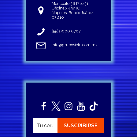
Montecito 38 Piso 31
Oficina 34 WTC
Napoles, Benito Juárez
03810
(55) 9000 0787
info@gruposiete.com.mx