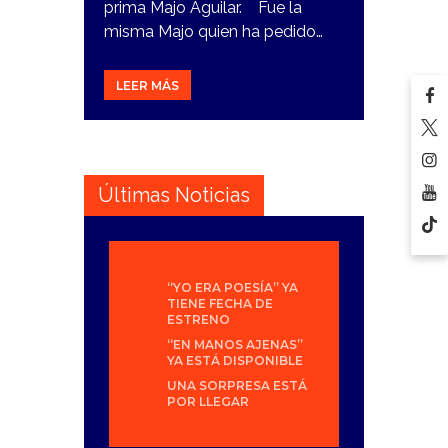
prima Majo Aguilar. Fue la
misma Majo quien ha pedido…
LEER MÁS
Últimas Noticias
“YO ERA POESÍA” YA
TIENE FECHA DE
ESTRENO
“EN MANOS AJENAS”
YA ESTÁ DISPONIBLE
UNA SORPRESA ESTÁ
POR LLEGAR