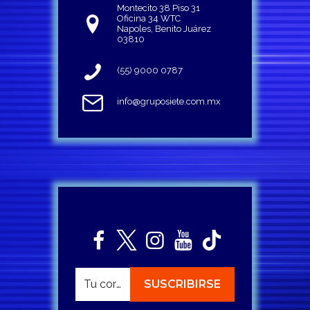
Montecito 38 Piso 31
Oficina 34 WTC
Napoles, Benito Juárez
03810
(55) 9000 0787
info@gruposiete.com.mx