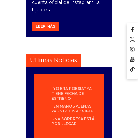
cuenta oficial de Instagram, la
hija de la…
LEER MÁS
Últimas Noticias
“YO ERA POESÍA” YA
TIENE FECHA DE
ESTRENO
“EN MANOS AJENAS”
YA ESTÁ DISPONIBLE
UNA SORPRESA ESTÁ
POR LLEGAR