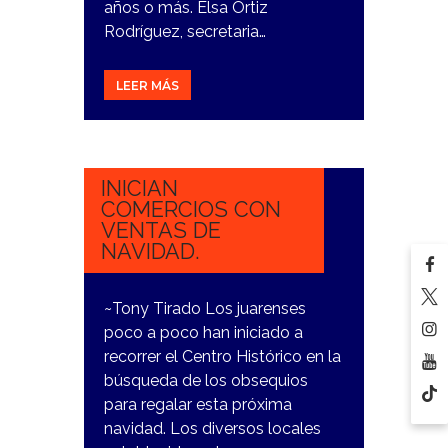
años o más. Elsa Ortiz
Rodríguez, secretaria…
LEER MÁS
27
NOVIEMBRE,
2023
INICIAN
COMERCIOS CON
VENTAS DE
NAVIDAD.
~Tony Tirado Los juarenses
poco a poco han iniciado a
recorrer el Centro Histórico en la
búsqueda de los obsequios
para regalar esta próxima
navidad. Los diversos locales