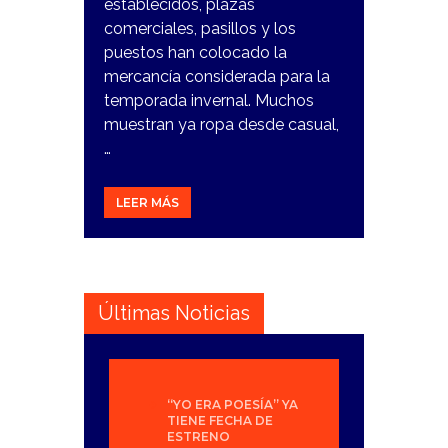
establecidos, plazas
comerciales, pasillos y los
puestos han colocado la
mercancía considerada para la
temporada invernal. Muchos
muestran ya ropa desde casual,
…
LEER MÁS
Últimas Noticias
“YO ERA POESÍA” YA
TIENE FECHA DE
ESTRENO