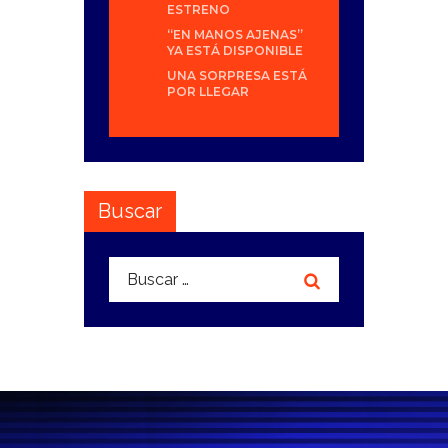
ESTRENO
“EN MANOS AJENAS”
YA ESTÁ DISPONIBLE
UNA SORPRESA ESTÁ
POR LLEGAR
Buscar
Buscar: