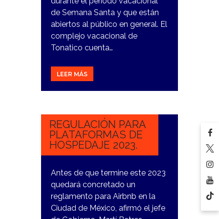
durante el periodo vacacional
de Semana Santa y que están
abiertos al público en general. El
complejo vacacional de
Tonatico cuenta…
LEER MÁS
18
OCTUBRE,
2023
REGULACIÓN PARA
PLATAFORMAS DE
HOSPEDAJE 2023.
Antes de que termine este 2023
quedará concretado un
reglamento para Airbnb en la
Ciudad de México, afirmó el jefe