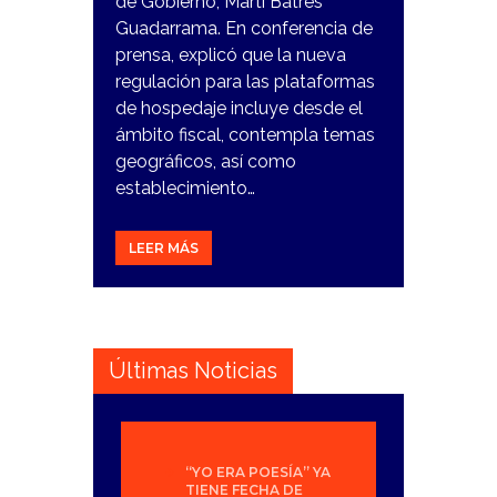
de Gobierno, Martí Batres
Guadarrama. En conferencia de
prensa, explicó que la nueva
regulación para las plataformas
de hospedaje incluye desde el
ámbito fiscal, contempla temas
geográficos, así como
establecimiento…
LEER MÁS
Últimas Noticias
“YO ERA POESÍA” YA
TIENE FECHA DE