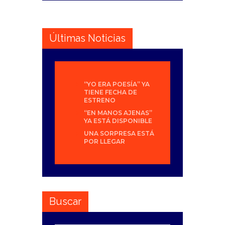
Últimas Noticias
“YO ERA POESÍA” YA
TIENE FECHA DE
ESTRENO
“EN MANOS AJENAS”
YA ESTÁ DISPONIBLE
UNA SORPRESA ESTÁ
POR LLEGAR
Buscar