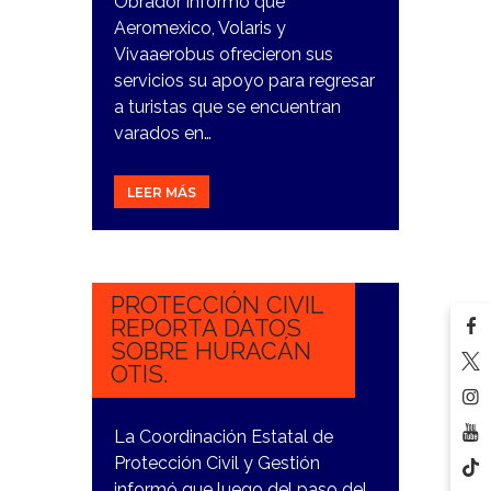
Obrador informó que
Aeromexico, Volaris y
Vivaaerobus ofrecieron sus
servicios su apoyo para regresar
a turistas que se encuentran
varados en…
LEER MÁS
25
OCTUBRE,
2023
PROTECCIÓN CIVIL
REPORTA DATOS
SOBRE HURACÁN
OTIS.
La Coordinación Estatal de
Protección Civil y Gestión
informó que luego del paso del