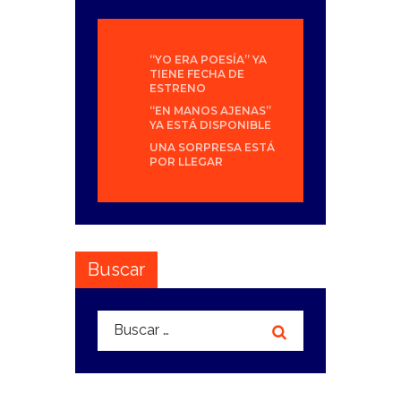
“YO ERA POESÍA” YA
TIENE FECHA DE
ESTRENO
“EN MANOS AJENAS”
YA ESTÁ DISPONIBLE
UNA SORPRESA ESTÁ
POR LLEGAR
Buscar
Buscar: