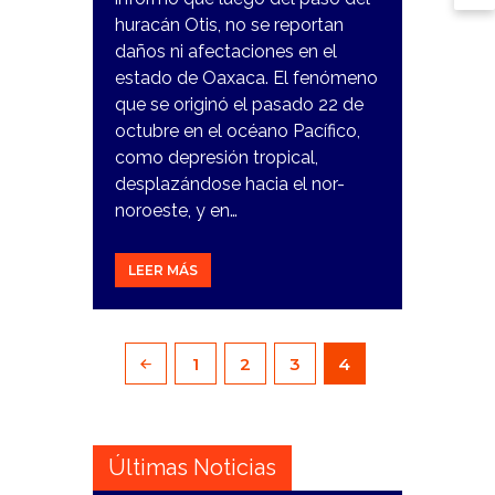
huracán Otis, no se reportan
daños ni afectaciones en el
estado de Oaxaca. El fenómeno
que se originó el pasado 22 de
octubre en el océano Pacífico,
como depresión tropical,
desplazándose hacia el nor-
noroeste, y en…
LEER MÁS
Paginación
PAGE
1
PAGE
2
PAGE
3
PAGE
4
<
de
entradas
Últimas Noticias