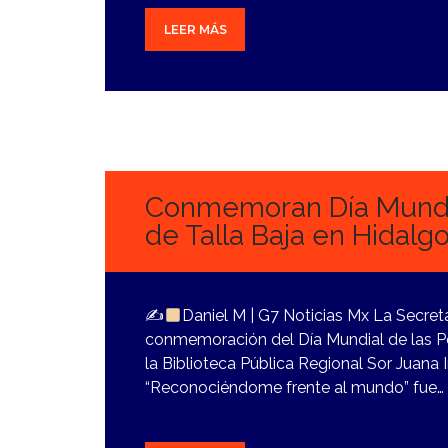
LEER MÁS
26
OCTUBRE,
2023
Conmemoran Día Mundia
de Talla Baja en Hidalg
✍
Daniel M | G7 Noticias Mx La Secreta
conmemoración del Día Mundial de las Pe
la Biblioteca Pública Regional Sor Juana I
“Reconociéndome frente al mundo” fue…