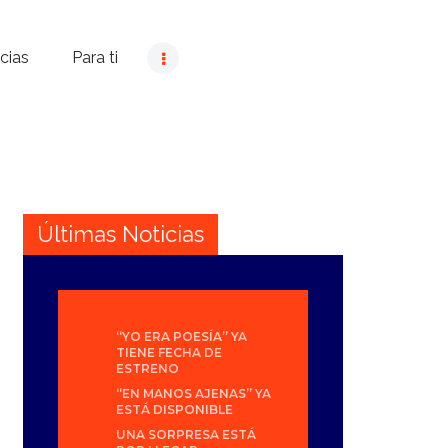
cias
Para ti
Últimas Noticias
“YO ERA POESÍA” YA
TIENE FECHA DE
ESTRENO
“EN MANOS AJENAS” YA
ESTÁ DISPONIBLE
UNA SORPRESA ESTÁ