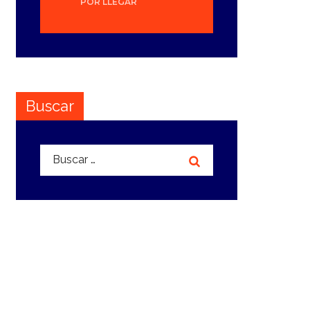
POR LLEGAR
Buscar
Buscar: