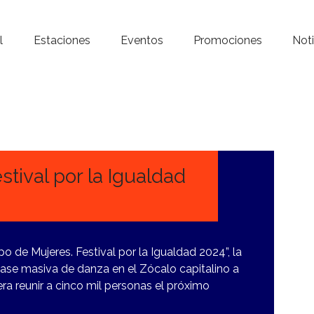
Inicio – Radio Crystal
l
Estaciones
Eventos
Promociones
Noti
Estaciones
Eventos
Promociones
Noticias
tival por la Igualdad
Para ti
Contacto
 de Mujeres. Festival por la Igualdad 2024”, la
clase masiva de danza en el Zócalo capitalino a
pera reunir a cinco mil personas el próximo