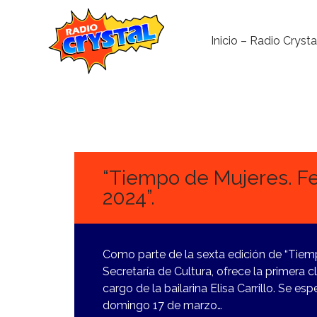
Inicio – Radio Crysta
5
MARZO,
2024
“Tiempo de Mujeres. Fes
2024”.
Como parte de la sexta edición de “Tiempo
Secretaría de Cultura, ofrece la primera 
cargo de la bailarina Elisa Carrillo. Se es
domingo 17 de marzo…