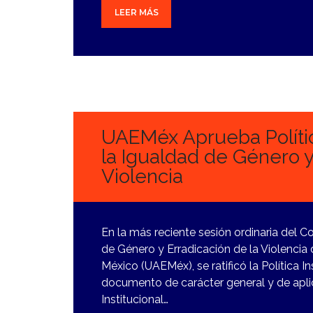
LEER MÁS
24
NOVIEMBRE,
2023
UAEMéx Aprueba Política
la Igualdad de Género y
Violencia
En la más reciente sesión ordinaria del C
de Género y Erradicación de la Violenci
México (UAEMéx), se ratificó la Política I
documento de carácter general y de apli
Institucional…