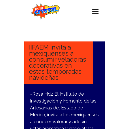
21
NOVIEMBRE,
Inicio – Radio Crystal
2023
Estaciones
IIFAEM invita a
mexiquenses a
Eventos
consumir veladoras
decorativas en
Promociones
estas temporadas
Noticias
navideñas
Para ti
~Rosa Hdz El Instituto de
Contacto
Investigación y Fomento de las
Artesanías del Estado de
México, invita a los mexiquenses
a conocer, valorar y adquirir
velas aromática y decorativas.