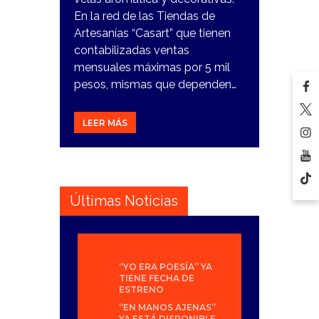
En la red de las Tiendas de
Artesanías “Casart” que tienen
contabilizadas ventas
mensuales máximas por 5 mil
pesos, mismas que dependen…
LEER MÁS
Últimas Noticias
“YO ERA POESÍA” YA
TIENE FECHA DE
ESTRENO
“EN MANOS AJENAS”
YA ESTÁ DISPONIBLE