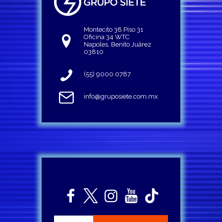
Montecito 38 Piso 31
Oficina 34 WTC
Napoles, Benito Juárez
03810
(55) 9000 0787
info@gruposiete.com.mx