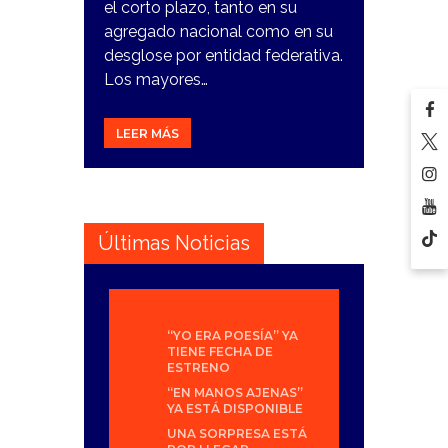
el corto plazo, tanto en su
agregado nacional como en su
desglose por entidad federativa.
Los mayores…
LEER MÁS
Últimas Noticias
“YO ERA POESÍA” YA
TIENE FECHA DE
ESTRENO
“EN MANOS AJENAS”
YA ESTÁ DISPONIBLE
UNA SORPRESA ESTÁ