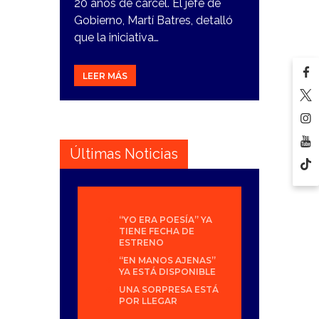
20 años de cárcel. El jefe de
Gobierno, Martí Batres, detalló
que la iniciativa…
LEER MÁS
Últimas Noticias
“YO ERA POESÍA” YA
TIENE FECHA DE
ESTRENO
“EN MANOS AJENAS”
YA ESTÁ DISPONIBLE
UNA SORPRESA ESTÁ
POR LLEGAR