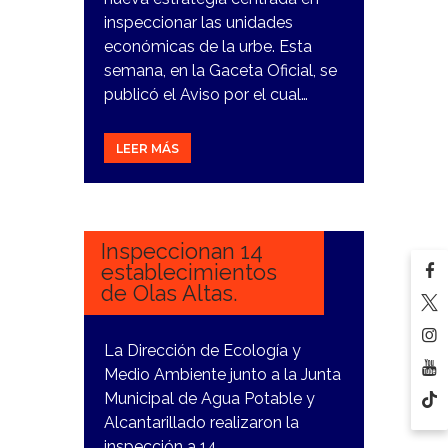
inspeccionar las unidades
económicas de la urbe. Esta
semana, en la Gaceta Oficial, se
publicó el Aviso por el cual…
LEER MÁS
15
ENERO,
2024
Inspeccionan 14
establecimientos
de Olas Altas.
La Dirección de Ecología y
Medio Ambiente junto a la Junta
Municipal de Agua Potable y
Alcantarillado realizaron la
inspección a 14