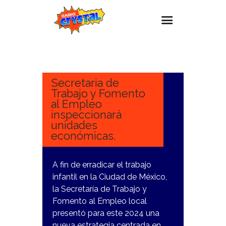
16
ENERO,
Inicio – Radio Crystal
2024
Estaciones
Secretaria de
Trabajo y Fomento
Eventos
al Empleo
inspeccionará
Promociones
unidades
Noticias
económicas.
Para ti
A fin de erradicar el trabajo
Contacto
infantil en la Ciudad de México,
la Secretaría de Trabajo y
Fomento al Empleo local
presentó para este 2024 una
nueva estrategia centrada en