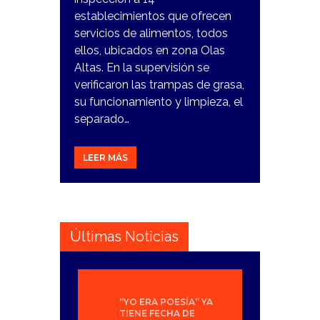
establecimientos que ofrecen
servicios de alimentos, todos
ellos, ubicados en zona Olas
Altas. En la supervisión se
verificaron las trampas de grasa,
su funcionamiento y limpieza, el
separado…
LEER MÁS
Últimas Noticias
“YO ERA POESÍA” YA
TIENE FECHA DE