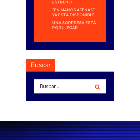
ESTRENO
“EN MANOS AJENAS”
YA ESTÁ DISPONIBLE
UNA SORPRESA ESTÁ
POR LLEGAR
Buscar
Buscar: