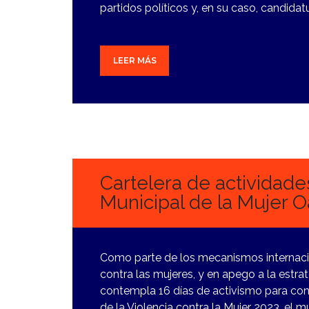
partidos políticos y, en su caso, candid
LEER MÁS
17
NOVIEMBRE,
2023
Cartelera de actividades
Municipal de la Mujer O
Como parte de los mecanismos internacio
contra las mujeres, y en apego a la estra
contempla 16 días de activismo para con
de la Violencia contra la Mujer 2023, el m