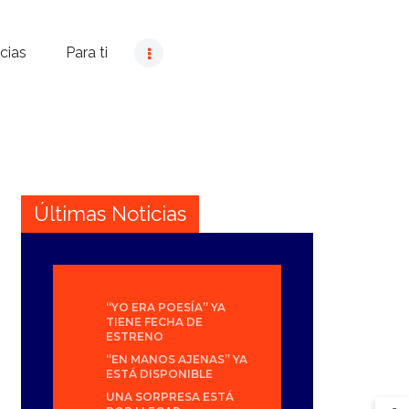
cias
Para ti
Últimas Noticias
“YO ERA POESÍA” YA
TIENE FECHA DE
ESTRENO
“EN MANOS AJENAS” YA
ESTÁ DISPONIBLE
UNA SORPRESA ESTÁ