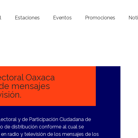
Inicio – Radio Crystal
l
Estaciones
Eventos
Promociones
Noti
Estaciones
Eventos
Promociones
Noticias
lectoral Oaxaca
 de mensajes
Para ti
isión.
Contacto
Electoral y de Participación Ciudadana de
 de distribución conforme al cual se
 en radio y televisión de los mensajes de los