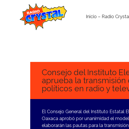
Inicio – Radio Crysta
17
NOVIEMBRE,
2023
Consejo del Instituto E
aprueba la transmisión
políticos en radio y telev
El Consejo General del Instituto Estatal 
Oaxaca aprobó por unanimidad el modelo
elaborarán las pautas para la transmisión