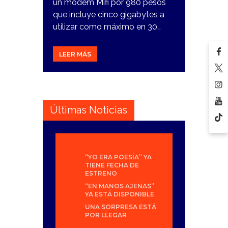
un módem Mifi por 980 pesos
que incluye cinco gigabytes a
utilizar como máximo en 30…
LEER MÁS
Últimas Noticias
“YO ERA POESÍA” YA
TIENE FECHA DE
ESTRENO
“EN MANOS AJENAS”
YA ESTÁ DISPONIBLE
UNA SORPRESA ESTÁ
POR LLEGAR