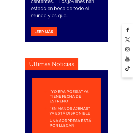
cantantes. Los jóvenes han
estado en boca de todo el
mundo y es que…
LEER MÁS
Últimas Noticias
“YO ERA POESÍA” YA
TIENE FECHA DE
ESTRENO
“EN MANOS AJENAS”
YA ESTÁ DISPONIBLE
UNA SORPRESA ESTÁ
POR LLEGAR