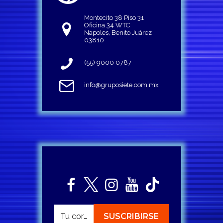
Montecito 38 Piso 31
Oficina 34 WTC
Napoles, Benito Juárez
03810
(55) 9000 0787
info@gruposiete.com.mx