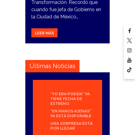
Transformación. Recordó que
cuando fue jefa de Gobierno en
la Ciudad de México…
LEER MÁS
Últimas Noticias
“YO ERA POESÍA” YA
TIENE FECHA DE
ESTRENO
“EN MANOS AJENAS”
YA ESTÁ DISPONIBLE
UNA SORPRESA ESTÁ
POR LLEGAR