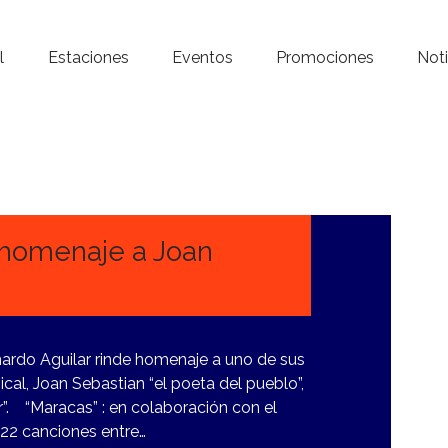
Inicio – Radio Crystal
l
Estaciones
Eventos
Promociones
Noti
Estaciones
Eventos
Promociones
Noticias
 homenaje a Joan
Para ti
Contacto
ardo Aguilar rinde homenaje a uno de sus
ical, Joan Sebastian “el poeta del pueblo”,
. “Maracas” : en colaboración con el
 22 canciones entre…