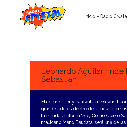
Inicio – Radio Crysta
21
MARZO,
2024
Leonardo Aguilar rinde
Sebastian
El compositor y cantante mexicano Leon
grandes ídolos dentro de la industria mus
lanzando el álbum “Soy Como Quiero Ser”
mexicano Mario Bautista, será una de las