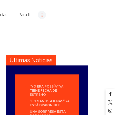
cias
Para ti
Últimas Noticias
“YO ERA POESÍA” YA
TIENE FECHA DE
ESTRENO
“EN MANOS AJENAS” YA
ESTÁ DISPONIBLE
UNA SORPRESA ESTÁ