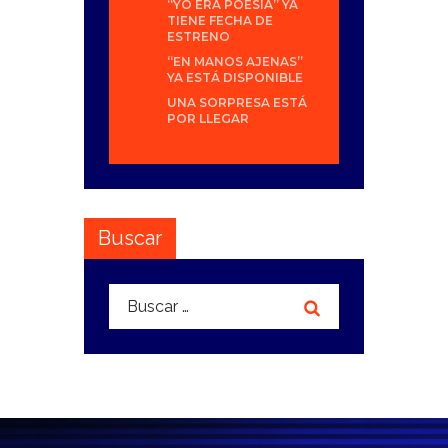
“YO ERA POESÍA” YA
TIENE FECHA DE
ESTRENO
“EN MANOS AJENAS”
YA ESTÁ DISPONIBLE
UNA SORPRESA ESTÁ
POR LLEGAR
Buscar
Buscar: