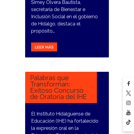
Simey Olvera Bautista,
secretaria de Bienestar e
Inclusión Social en el gobierno
de Hidalgo, destaca el
propósito…
LEER MÁS
29
DICIEMBRE,
2023
Palabras que
Transforman:
Exitoso Concurso
de Oratoria del IHE
El Instituto Hidalguense de
Educación (IHE) ha fortalecido
la expresión oral en la