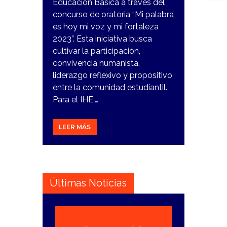
Educación Básica a través del
concurso de oratoria “Mi palabra
es hoy mi voz y mi fortaleza
2023”. Esta iniciativa busca
cultivar la participación,
convivencia humanista,
liderazgo reflexivo y propositivo
entre la comunidad estudiantil.
Para el IHE,…
LEER MÁS
Últimas Noticias