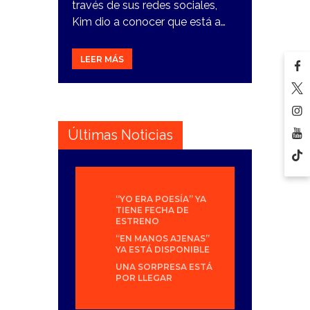
través de sus redes sociales,
Kim dio a conocer que está a…
LEER MÁS
Últimas Noticias
“YO ERA POESÍA” YA
TIENE FECHA DE
ESTRENO
“EN MANOS AJENAS”
YA ESTÁ DISPONIBLE
UNA SORPRESA ESTÁ
POR LLEGAR