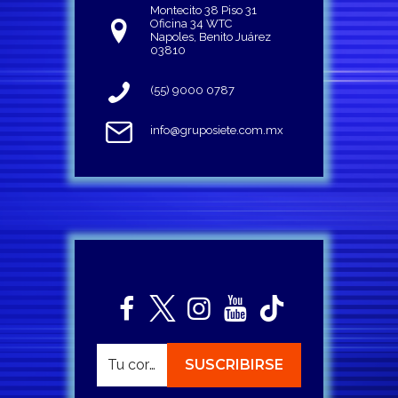
Montecito 38 Piso 31
Oficina 34 WTC
Napoles, Benito Juárez
03810
(55) 9000 0787
info@gruposiete.com.mx