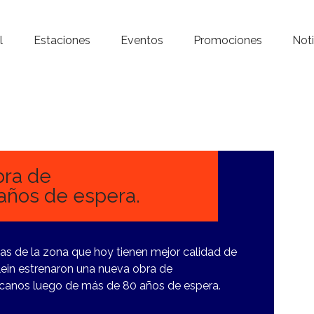
Inicio – Radio Crystal
l
Estaciones
Eventos
Promociones
Noti
Estaciones
Eventos
Promociones
Noticias
bra de
 años de espera.
Para ti
Contacto
ias de la zona que hoy tienen mejor calidad de
Klein estrenaron una nueva obra de
icanos luego de más de 80 años de espera.