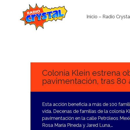
Inicio – Radio Crysta
15
ENERO,
2024
Colonia Klein estrena o
pavimentación, tras 80
Esta acción beneficia a más de 100 famil
vida. Decenas de familias de la colonia 
pavimentación en la calle Petróleos Mex
Rosa María Pineda y Jared Luna,…