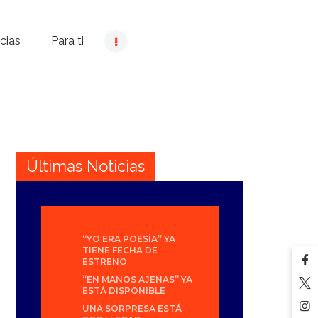
cias
Para ti
Últimas Noticias
“YO ERA POESÍA” YA
TIENE FECHA DE
ESTRENO
“EN MANOS AJENAS” YA
ESTÁ DISPONIBLE
UNA SORPRESA ESTÁ