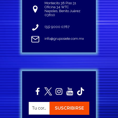
Montecito 38 Piso 31
Oficina 34 WTC
Napoles, Benito Juárez
03810
(55) 9000 0787
info@gruposiete.com.mx