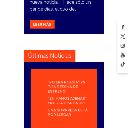
nueva noticia. Hace sólo un
par de días, el dúo de…
LEER MÁS
Últimas Noticias
“YO ERA POESÍA” YA
TIENE FECHA DE
ESTRENO
“EN MANOS AJENAS”
YA ESTÁ DISPONIBLE
UNA SORPRESA ESTÁ
POR LLEGAR