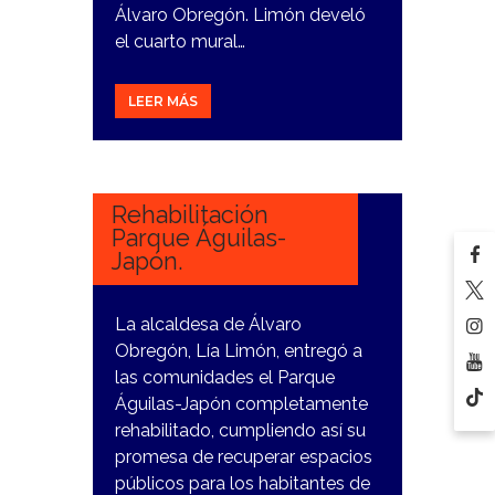
Álvaro Obregón. Limón develó
el cuarto mural…
LEER MÁS
12
FEBRERO,
2024
Rehabilitación
Parque Águilas-
Japón.
La alcaldesa de Álvaro
Obregón, Lía Limón, entregó a
las comunidades el Parque
Águilas-Japón completamente
rehabilitado, cumpliendo así su
promesa de recuperar espacios
públicos para los habitantes de