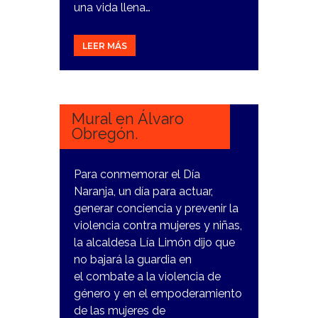
una vida llena…
LEER MÁS
27
FEBRERO,
2024
Mural en Álvaro
Obregón.
Para conmemorar el Día
Naranja, un día para actuar,
generar conciencia y prevenir la
violencia contra mujeres y niñas,
la alcaldesa Lía Limón dijo que
no bajará la guardia en
el combate a la violencia de
género y en el empoderamiento
de las mujeres de