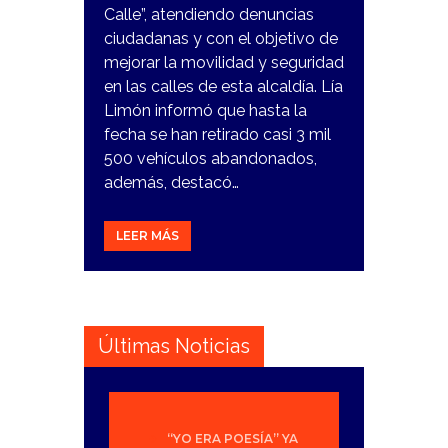
Calle”, atendiendo denuncias
ciudadanas y con el objetivo de
mejorar la movilidad y seguridad
en las calles de esta alcaldía. Lía
Limón informó que hasta la
fecha se han retirado casi 3 mil
500 vehículos abandonados,
además, destacó…
LEER MÁS
Últimas Noticias
“YO ERA POESÍA” YA