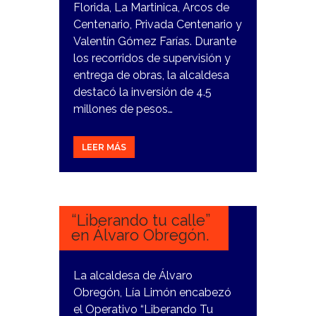
Florida, La Martinica, Arcos de
Centenario, Privada Centenario y
Valentín Gómez Farías. Durante
los recorridos de supervisión y
entrega de obras, la alcaldesa
destacó la inversión de 4.5
millones de pesos…
LEER MÁS
29
ENERO,
2024
“Liberando tu calle”
en Álvaro Obregón.
La alcaldesa de Álvaro
Obregón, Lía Limón encabezó
el Operativo “Liberando Tu