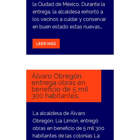
la Ciudad de México. Durante la
entrega, la alcaldesa exhortó a
los vecinos a cuidar y conservar
en buen estado estas nuevas…
LEER MÁS
2
FEBRERO,
2024
Álvaro Obregón
entrega obras en
beneficio de 5 mil
300 habitantes.
La alcaldesa de Álvaro
Obregón, Lía Limón, entregó
obras en beneficio de 5 mil 300
habitantes de las colonias La