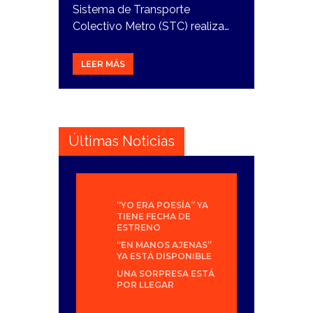
Sistema de Transporte
Colectivo Metro (STC) realiza…
LEER MÁS
Últimas Noticias
“YO ERA POESÍA” YA
TIENE FECHA DE
ESTRENO
“EN MANOS AJENAS”
YA ESTÁ DISPONIBLE
UNA SORPRESA ESTÁ
POR LLEGAR