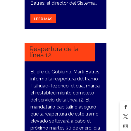
Batres; el director del Sistema…
LEER MÁS
29
ENERO,
2024
Reapertura de la
línea 12.
El jefe de Gobierno, Martí Batres,
informó la reapertura del tramo
Tláhuac-Tezonco, el cual marca
el restablecimiento completo
del servicio de la línea 12. El
mandatario capitalino aseguró
que la reapertura de este tramo
elevado se llevará a cabo el
próximo martes 30 de enero, día