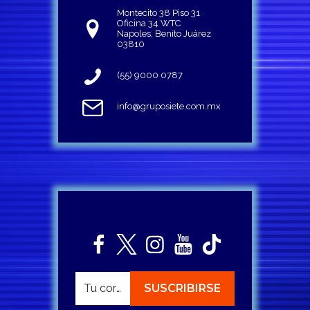
Montecito 38 Piso 31
Oficina 34 WTC
Napoles, Benito Juárez
03810
(55) 9000 0787
info@gruposiete.com.mx