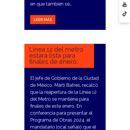
en que también se…
LEER MÁS
23
ENERO,
2024
Línea 12 del metro
estará lista para
finales de enero.
El jefe de Gobierno de la Ciudad
de México, Martí Batres, recalcó
que la reapertura de la Línea 12
del Metro se mantiene para
finales de este enero. En
conferencia para presentar el
Programa de Obras 2024, el
mandatario local señaló que el