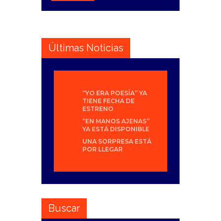
Últimas Noticias
“YO ERA POESÍA” YA
TIENE FECHA DE
ESTRENO
“EN MANOS AJENAS”
YA ESTÁ DISPONIBLE
UNA SORPRESA ESTÁ
POR LLEGAR
Buscar