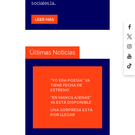
sociales,la…
LEER MÁS
Últimas Noticias
“YO ERA POESÍA” YA
TIENE FECHA DE
ESTRENO
“EN MANOS AJENAS”
YA ESTÁ DISPONIBLE
UNA SORPRESA ESTÁ
POR LLEGAR