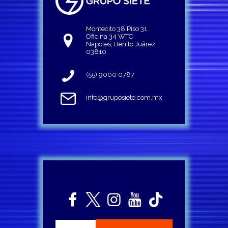
Montecito 38 Piso 31
Oficina 34 WTC
Napoles, Benito Juárez
03810
(55) 9000 0787
info@gruposiete.com.mx