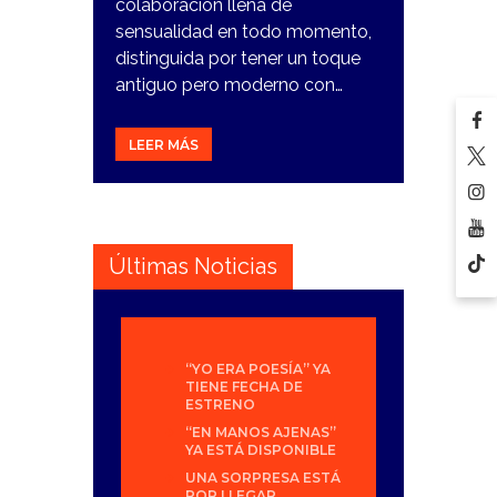
colaboración llena de
sensualidad en todo momento,
distinguida por tener un toque
antiguo pero moderno con…
LEER MÁS
Últimas Noticias
“YO ERA POESÍA” YA
TIENE FECHA DE
ESTRENO
“EN MANOS AJENAS”
YA ESTÁ DISPONIBLE
UNA SORPRESA ESTÁ
POR LLEGAR