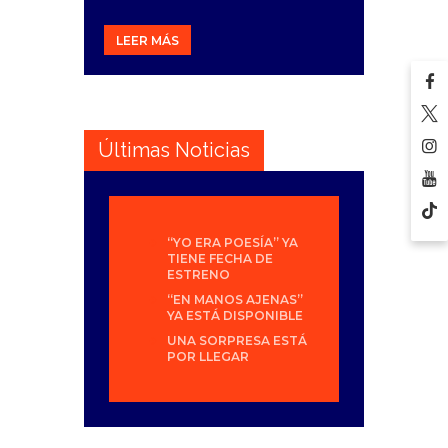
LEER MÁS
Últimas Noticias
“YO ERA POESÍA” YA
TIENE FECHA DE
ESTRENO
“EN MANOS AJENAS”
YA ESTÁ DISPONIBLE
UNA SORPRESA ESTÁ
POR LLEGAR