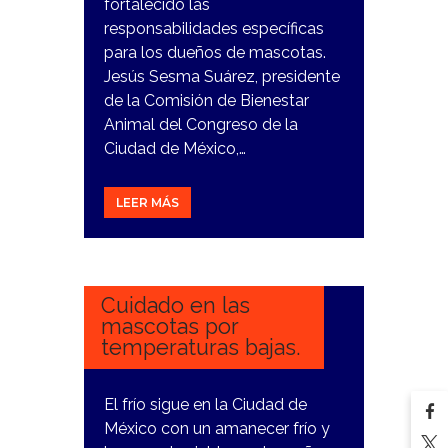
fortalecido las
responsabilidades específicas
para los dueños de mascotas.
Jesús Sesma Suárez, presidente
de la Comisión de Bienestar
Animal del Congreso de la
Ciudad de México,…
LEER MÁS
13
DICIEMBRE,
2023
Cuidado en las
mascotas por
temperaturas bajas.
El frío sigue en la Ciudad de
México con un amanecer frío y