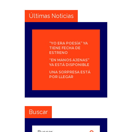
Últimas Noticias
“YO ERA POESÍA” YA
TIENE FECHA DE
ESTRENO
“EN MANOS AJENAS”
YA ESTÁ DISPONIBLE
UNA SORPRESA ESTÁ
POR LLEGAR
Buscar
Buscar: