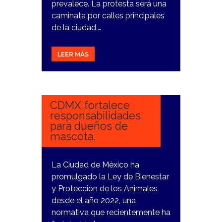
prevalece. La protesta será una
caminata por calles principales
de la ciudad,…
LEER MÁS
2
ENERO,
2024
CDMX fortalece
responsabilidades
para dueños de
mascota.
La Ciudad de México ha
promulgado la Ley de Bienestar
y Protección de los Animales
desde el año 2022, una
normativa que recientemente ha