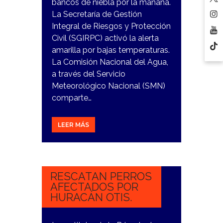
bancos de niebla por la mañana.
La Secretaría de Gestión
Integral de Riesgos y Protección
Civil (SGIRPC) activó la alerta
amarilla por bajas temperaturas.
La Comisión Nacional del Agua,
a través del Servicio
Meteorológico Nacional (SMN)
comparte…
LEER MÁS
10
NOVIEMBRE,
2023
RESCATAN PERROS
AFECTADOS POR
HURACÁN OTIS.