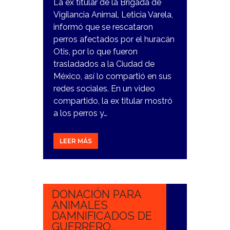
La ex titular de la Brigada de
Vigilancia Animal, Leticia Varela,
informó que se rescataron
perros afectados por el huracán
Otis, por lo que fueron
trasladados a la Ciudad de
México, así lo compartió en sus
redes sociales. En un video
compartido, la ex titular mostró
a los perros y…
LEER MÁS
27
OCTUBRE,
2023
DONACIÓN PARA
ANIMALES
DAMNIFICADOS DE
GUERRERO.