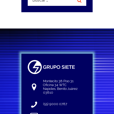
Montecito 38 Piso 31
Oficina 34 WTC
Napoles, Benito Juárez
03810
(55) 9000 0787