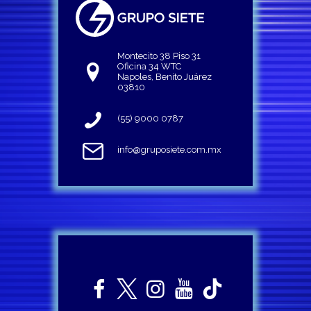
Montecito 38 Piso 31
Oficina 34 WTC
Napoles, Benito Juárez
03810
(55) 9000 0787
info@gruposiete.com.mx