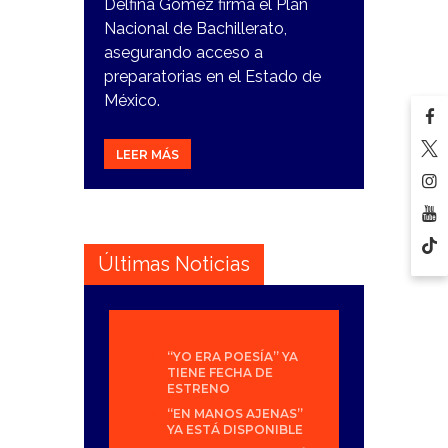
Delfina Gómez firma el Plan
Nacional de Bachillerato,
asegurando acceso a
preparatorias en el Estado de
México.
LEER MÁS
Últimas Noticias
“YO ERA POESÍA” YA
TIENE FECHA DE
ESTRENO
“EN MANOS AJENAS”
YA ESTÁ DISPONIBLE