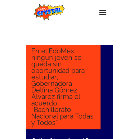
4
FEBRERO,
Inicio – Radio Crystal
2025
Estaciones
En el EdoMéx
ningún joven se
Eventos
queda sin
oportunidad para
Promociones
estudiar;
Noticias
Gobernadora
Delfina Gómez
Para ti
Álvarez firma el
acuerdo
Contacto
“Bachillerato
Nacional para Todas
y Todos”