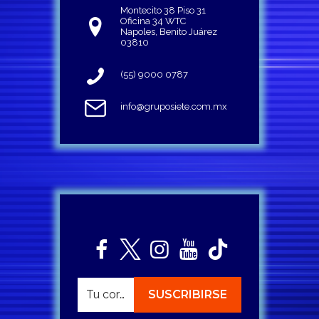
Montecito 38 Piso 31
Oficina 34 WTC
Napoles, Benito Juárez
03810
(55) 9000 0787
info@gruposiete.com.mx