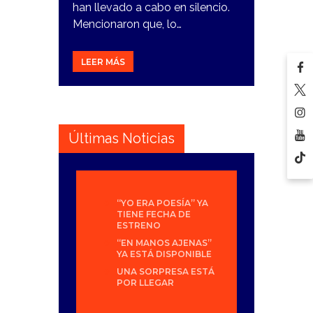
han llevado a cabo en silencio.
Mencionaron que, lo…
LEER MÁS
Últimas Noticias
“YO ERA POESÍA” YA
TIENE FECHA DE
ESTRENO
“EN MANOS AJENAS”
YA ESTÁ DISPONIBLE
UNA SORPRESA ESTÁ
POR LLEGAR