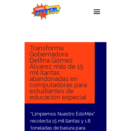
22
ENERO,
Inicio – Radio Crystal
2025
Estaciones
Transforma
Gobernadora
Eventos
Delfina Gómez
Álvarez más de 15
Promociones
mil llantas
Noticias
abandonadas en
computadoras para
Para ti
estudiantes de
educación especial
Contacto
“Limpiemos Nuestro EdoMéx”
recolecta 15 mil llantas y 1.8
toneladas de basura para