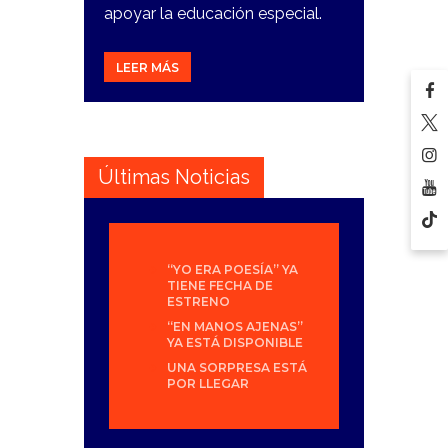
apoyar la educación especial.
LEER MÁS
Últimas Noticias
“YO ERA POESÍA” YA
TIENE FECHA DE
ESTRENO
“EN MANOS AJENAS”
YA ESTÁ DISPONIBLE
UNA SORPRESA ESTÁ
POR LLEGAR