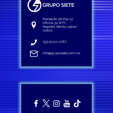
Montecito 38 Piso 31
Oficina 34 WTC
Napoles, Benito Juárez
03810
(55) 9000 0787
info@gruposiete.com.mx