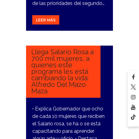
de las prioridades del segundo…
LEER MÁS
16
MARZO,
2023
Llega Salario Rosa a
700 mil mujeres, a
quienes este
programa les está
cambiando la vida:
Alfredo Del Mazo
Maza
• Explica Gobernador que ocho
de cada 10 mujeres que reciben
el Salario rosa, se ha o se está
capacitando para aprender
algún arte u oficio. • Destaca