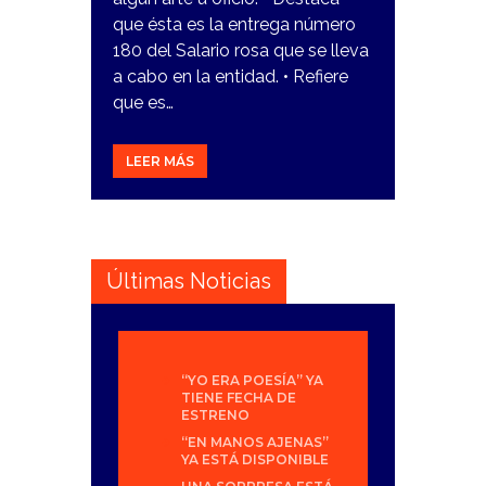
que ésta es la entrega número
180 del Salario rosa que se lleva
a cabo en la entidad. • Refiere
que es…
LEER MÁS
Últimas Noticias
“YO ERA POESÍA” YA
TIENE FECHA DE
ESTRENO
“EN MANOS AJENAS”
YA ESTÁ DISPONIBLE