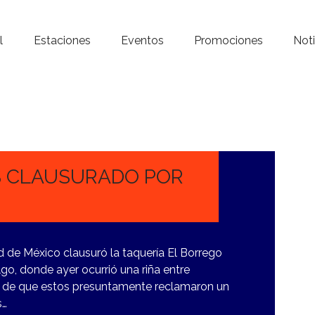
Inicio – Radio Crystal
l
Estaciones
Eventos
Promociones
Noti
Estaciones
Eventos
Promociones
Noticias
S CLAUSURADO POR
Para ti
Contacto
ad de México clausuró la taquería El Borrego
lgo, donde ayer ocurrió una riña entre
és de que estos presuntamente reclamaron un
s…