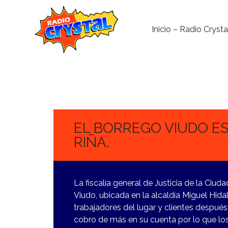
Inicio – Radio Crysta
19
OCTUBRE,
2023
EL BORREGO VIUDO E
RIÑA.
La fiscalía general de Justicia de la Ciud
Viudo, ubicada en la alcaldía Miguel Hida
trabajadores del lugar y clientes despu
cobro de más en su cuenta por lo que lo