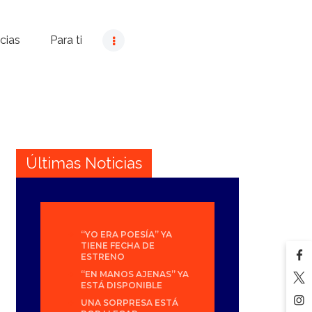
cias
Para ti
Últimas Noticias
“YO ERA POESÍA” YA
TIENE FECHA DE
ESTRENO
“EN MANOS AJENAS” YA
ESTÁ DISPONIBLE
UNA SORPRESA ESTÁ