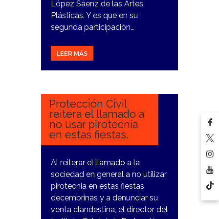
López Sáenz de las Artes
Plásticas. Y es que en su
segunda participación…
LEER MÁS
24
DICIEMBRE,
2023
Protección Civil
reitera el llamado a
no usar pirotecnia
en estas fiestas.
Al reiterar el llamado a la
sociedad en general a no utilizar
pirotecnia en estas fiestas
decembrinas y a denunciar su
venta clandestina, el director del