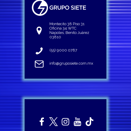
Montecito 38 Piso 31
Oficina 34 WTC
Napoles, Benito Juárez
03810
(55) 9000 0787
info@gruposiete.com.mx