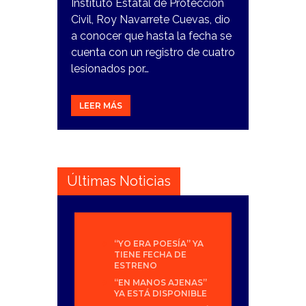
Instituto Estatal de Protección
Civil, Roy Navarrete Cuevas, dio
a conocer que hasta la fecha se
cuenta con un registro de cuatro
lesionados por…
LEER MÁS
Últimas Noticias
“YO ERA POESÍA” YA
TIENE FECHA DE
ESTRENO
“EN MANOS AJENAS”
YA ESTÁ DISPONIBLE