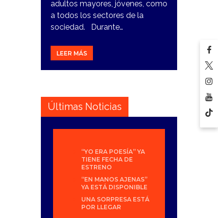
adultos mayores, jóvenes, como
a todos los sectores de la
sociedad. Durante…
LEER MÁS
Últimas Noticias
“YO ERA POESÍA” YA
TIENE FECHA DE
ESTRENO
“EN MANOS AJENAS”
YA ESTÁ DISPONIBLE
UNA SORPRESA ESTÁ
POR LLEGAR