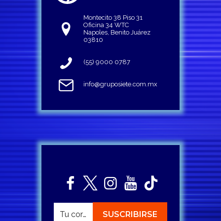
Montecito 38 Piso 31
Oficina 34 WTC
Napoles, Benito Juárez
03810
(55) 9000 0787
info@gruposiete.com.mx