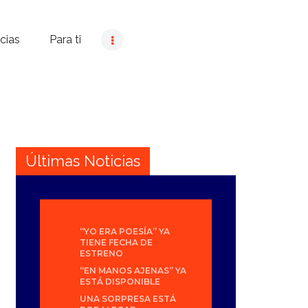
cias
Para ti
Últimas Noticias
“YO ERA POESÍA” YA
TIENE FECHA DE
ESTRENO
“EN MANOS AJENAS” YA
ESTÁ DISPONIBLE
UNA SORPRESA ESTÁ