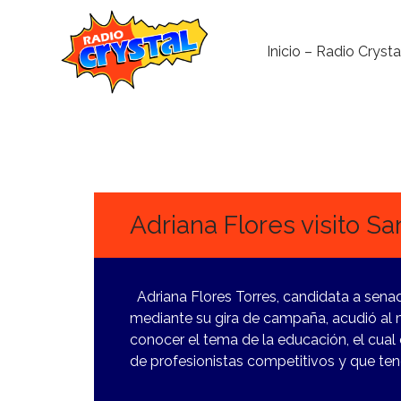
Inicio – Radio Crysta
25
MARZO,
2024
Adriana Flores visito S
Adriana Flores Torres, candidata a sena
mediante su gira de campaña, acudió al 
conocer el tema de la educación, el cual 
de profesionistas competitivos y que te