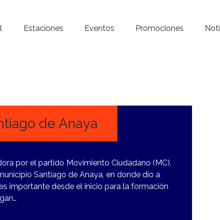
Inicio – Radio Crystal
l
Estaciones
Eventos
Promociones
Noti
Estaciones
Eventos
Promociones
Noticias
antiago de Anaya
Para ti
dora por el partido Movimiento Ciudadano (MC),
Contacto
municipio Santiago de Anaya, en donde dio a
es importante desde el inicio para la formación
ngan…