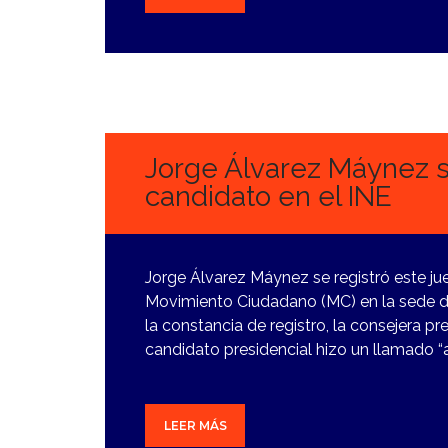
23
FEBRERO,
2024
Jorge Álvarez Máynez s
candidato en el INE
Jorge Álvarez Máynez se registró este ju
Movimiento Ciudadano (MC) en la sede del 
la constancia de registro, la consejera p
candidato presidencial hizo un llamado “a
LEER MÁS