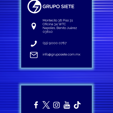
Montecito 38 Piso 31
Oficina 34 WTC
Napoles, Benito Juárez
03810
(55) 9000 0787
info@gruposiete.com.mx