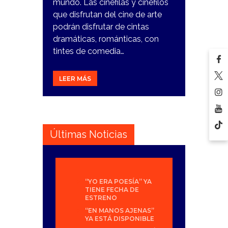
mundo. Las cinéfilas y cinéfilos
que disfrutan del cine de arte
podrán disfrutar de cintas
dramáticas, románticas, con
tintes de comedia…
LEER MÁS
Últimas Noticias
“YO ERA POESÍA” YA
TIENE FECHA DE
ESTRENO
“EN MANOS AJENAS”
YA ESTÁ DISPONIBLE