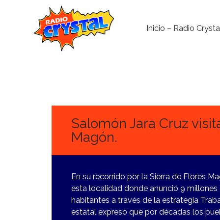
Inicio – Radio Crysta
23
FEBRERO,
2024
Salomón Jara Cruz visit
Magón.
En su recorrido por la Sierra de Flores 
esta localidad donde anunció 9 millones 
habitantes a través de la estrategia Tra
estatal expresó que por décadas los pue