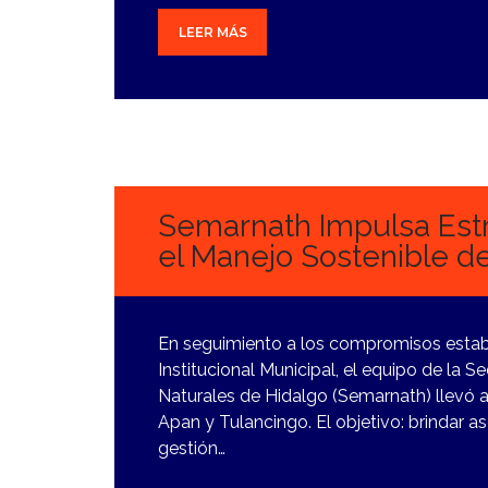
LEER MÁS
28
NOVIEMBRE,
2023
Semarnath Impulsa Estr
el Manejo Sostenible d
En seguimiento a los compromisos establ
Institucional Municipal, el equipo de la 
Naturales de Hidalgo (Semarnath) llevó a
Apan y Tulancingo. El objetivo: brindar a
gestión…