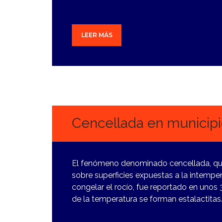
LEER MÁS
19
DICIEMBRE,
2023
Cencellada en municipio
El fenómeno denominado cencellada, que 
sobre superficies expuestas a la intemper
congelar el rocío, fue reportado en unos 
de la temperatura se forman estalactitas