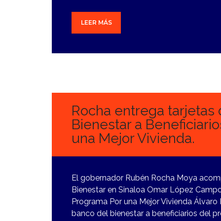
LEER MÁS
8
FEBRERO,
2024
Rocha entrega tarjetas 
Bienestar a Beneficiari
una Mejor Vivienda.
El gobernador Rubén Rocha Moya acomp
Bienestar en Sinaloa Omar López Campos 
Programa Por una Mejor Vivienda Álvaro M
banco del bienestar a beneficiarios del 