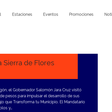
Inicio – Radio Crystal
l
Estaciones
Eventos
Promociones
Noti
Estaciones
Eventos
Promociones
Noticias
a Sierra de Flores
Para ti
Contacto
Magón, el Gobernador Salomón Jara Cruz visitó
de pesos para impulsar el desarrollo de sus
bajo que Transforma tu Municipio. El Mandatario
blos y…