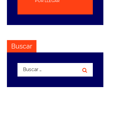
POR LLEGAR
Buscar
Buscar: