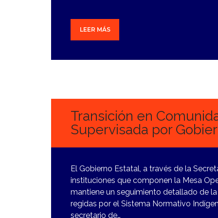
LEER MÁS
2
ENERO,
2024
Transición en Comunid
Supervisada por Gobier
El Gobierno Estatal, a través de la Secre
instituciones que componen la Mesa Ope
mantiene un seguimiento detallado de la
regidas por el Sistema Normativo Indíge
secretario de…