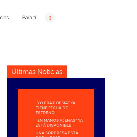
cias
Para ti
Últimas Noticias
“YO ERA POESÍA” YA
TIENE FECHA DE
ESTRENO
“EN MANOS AJENAS” YA
ESTÁ DISPONIBLE
UNA SORPRESA ESTÁ