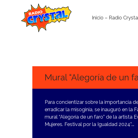
Inicio – Radio Crysta
11
MARZO,
2024
Mural “Alegoría de un fa
Para concientizar sobre la importancia de
erradicar la misoginia, se inauguró en la 
mural “Alegoría de un faro” de la artis
Mujeres. Festival por la Igualdad 2024”.…