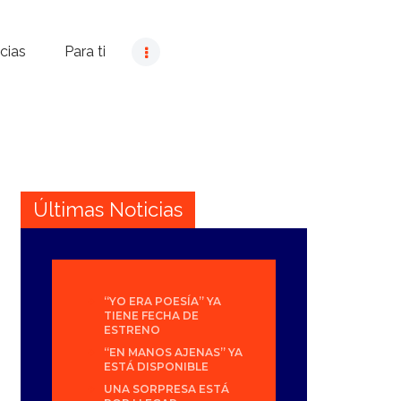
cias
Para ti
Últimas Noticias
“YO ERA POESÍA” YA
TIENE FECHA DE
ESTRENO
“EN MANOS AJENAS” YA
ESTÁ DISPONIBLE
UNA SORPRESA ESTÁ