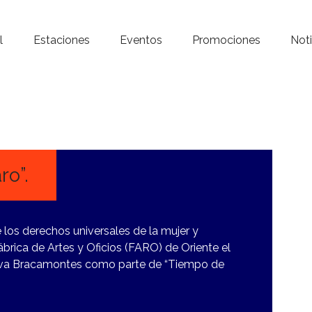
Inicio – Radio Crystal
l
Estaciones
Eventos
Promociones
Noti
Estaciones
Eventos
Promociones
Noticias
ro”.
Para ti
 los derechos universales de la mujer y
Contacto
Fábrica de Artes y Oficios (FARO) de Oriente el
ta Eva Bracamontes como parte de “Tiempo de