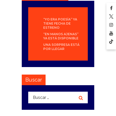
“YO ERA POESÍA” YA
TIENE FECHA DE
ESTRENO
“EN MANOS AJENAS”
YA ESTÁ DISPONIBLE
UNA SORPRESA ESTÁ
POR LLEGAR
Buscar
Buscar: