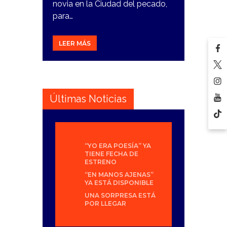
novia en la Ciudad del pecado,
para…
LEER MÁS
Últimas Noticias
“YO ERA POESÍA” YA
TIENE FECHA DE
ESTRENO
“EN MANOS AJENAS”
YA ESTÁ DISPONIBLE
UNA SORPRESA ESTÁ
POR LLEGAR