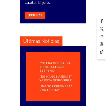
capital. El jefe…
LEER MÁS
Últimas Noticias
“YO ERA POESÍA” YA
TIENE FECHA DE
ESTRENO
“EN MANOS AJENAS”
YA ESTÁ DISPONIBLE
UNA SORPRESA ESTÁ
POR LLEGAR