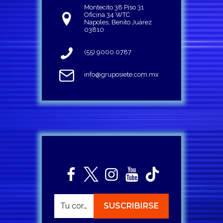
Montecito 38 Piso 31
Oficina 34 WTC
Napoles, Benito Juárez
03810
(55) 9000 0787
info@gruposiete.com.mx