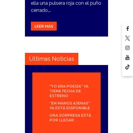
ella una pulsera roja con el puño
cerrado,…
LEER MÁS
Últimas Noticias
“YO ERA POESÍA” YA
TIENE FECHA DE
ESTRENO
“EN MANOS AJENAS”
YA ESTÁ DISPONIBLE
UNA SORPRESA ESTÁ
POR LLEGAR