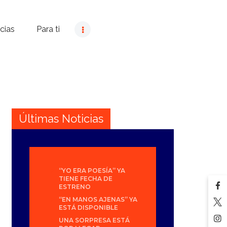
cias
Para ti
Últimas Noticias
“YO ERA POESÍA” YA
TIENE FECHA DE
ESTRENO
“EN MANOS AJENAS” YA
ESTÁ DISPONIBLE
UNA SORPRESA ESTÁ