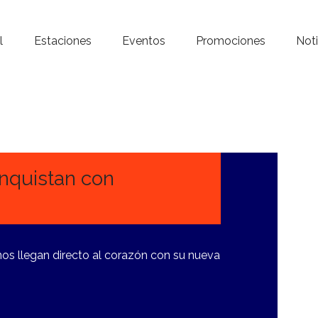
Inicio – Radio Crystal
l
Estaciones
Eventos
Promociones
Noti
Estaciones
Eventos
Promociones
Noticias
onquistan con
Para ti
Contacto
os llegan directo al corazón con su nueva