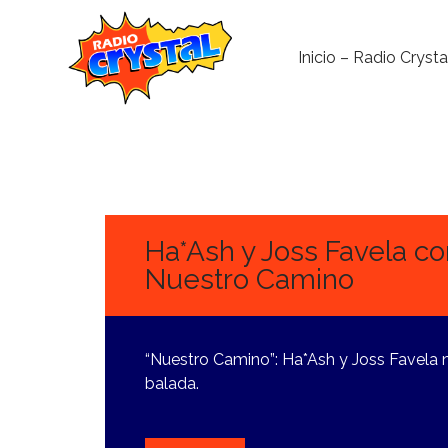
Inicio – Radio Crysta
2
OCTUBRE,
2024
Ha*Ash y Joss Favela c
Nuestro Camino
“Nuestro Camino”: Ha*Ash y Joss Favela n
balada.