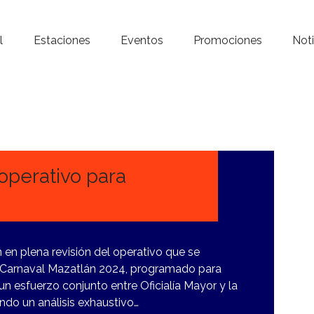
Inicio – Radio Crystal
l
Estaciones
Eventos
Promociones
Noti
Estaciones
Eventos
Promociones
Noticias
 operativo para
Para ti
Contacto
 en plena revisión del operativo que se
l Carnaval Mazatlán 2024, programado para
 un esfuerzo conjunto entre Oficialía Mayor y la
ndo un análisis exhaustivo…