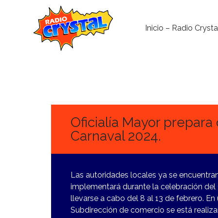
Inicio – Radio Crysta
10
ENERO,
2024
Oficialía Mayor prepara
Carnaval 2024.
Las autoridades locales ya se encuentran
implementará durante la celebración de
llevarse a cabo del 8 al 13 de febrero. En
Subdirección de comercio se está realiza