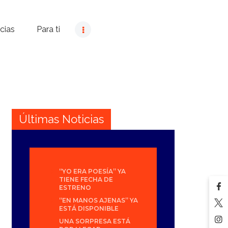
cias
Para ti
Últimas Noticias
“YO ERA POESÍA” YA
TIENE FECHA DE
ESTRENO
“EN MANOS AJENAS” YA
ESTÁ DISPONIBLE
UNA SORPRESA ESTÁ