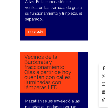
Altas. En la supervisión se
verificaron las trampas de grasa,
su funcionamiento y limpieza, el
separado…
LEER MÁS
15
ENERO,
2024
Vecinos de la
Burócrata y
fraccionamiento
Olas a partir de hoy
cuentan con calles
iluminadas con
lámparas LED.
Mazatlán se les envejeció a las
pasadas autoridades porque