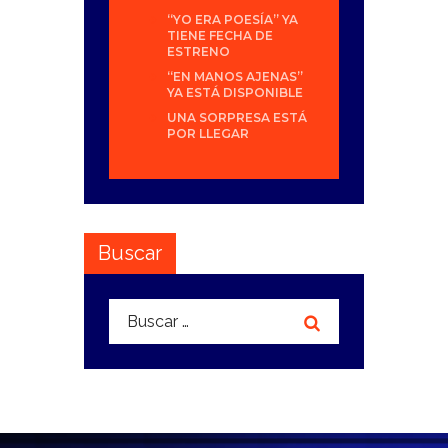
“YO ERA POESÍA” YA
TIENE FECHA DE
ESTRENO
“EN MANOS AJENAS”
YA ESTÁ DISPONIBLE
UNA SORPRESA ESTÁ
POR LLEGAR
Buscar
Buscar: