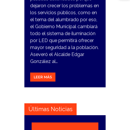
dejaron crecer los problemas en
los servicios públicos, como en
el tema del alumbrado por eso,
el Gobierno Municipal cambiará
todo el sistema de iluminación
por LED que permitirá ofrecer
mayor seguridad a la población.
Aseveró el Alcalde Edgar
González al…
LEER MÁS
Últimas Noticias