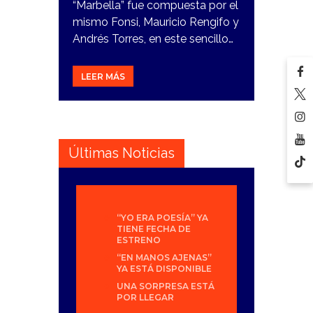
“Marbella” fue compuesta por el
mismo Fonsi, Mauricio Rengifo y
Andrés Torres, en este sencillo…
LEER MÁS
Últimas Noticias
“YO ERA POESÍA” YA
TIENE FECHA DE
ESTRENO
“EN MANOS AJENAS”
YA ESTÁ DISPONIBLE
UNA SORPRESA ESTÁ
POR LLEGAR