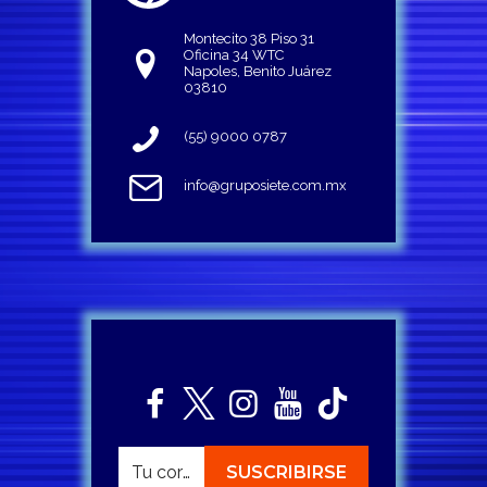
Montecito 38 Piso 31
Oficina 34 WTC
Napoles, Benito Juárez
03810
(55) 9000 0787
info@gruposiete.com.mx