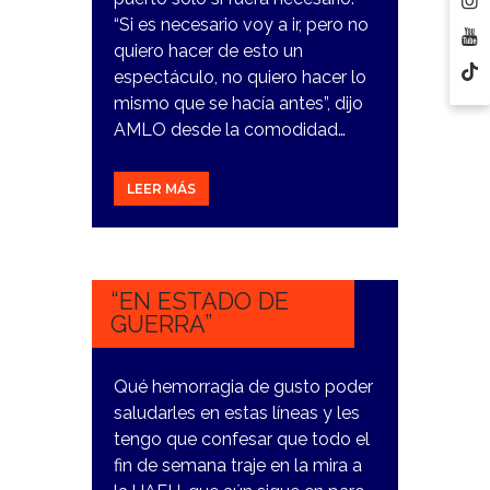
“Si es necesario voy a ir, pero no
quiero hacer de esto un
espectáculo, no quiero hacer lo
mismo que se hacía antes”, dijo
AMLO desde la comodidad…
LEER MÁS
26
OCTUBRE,
2023
“EN ESTADO DE
GUERRA”
Qué hemorragia de gusto poder
saludarles en estas líneas y les
tengo que confesar que todo el
fin de semana traje en la mira a