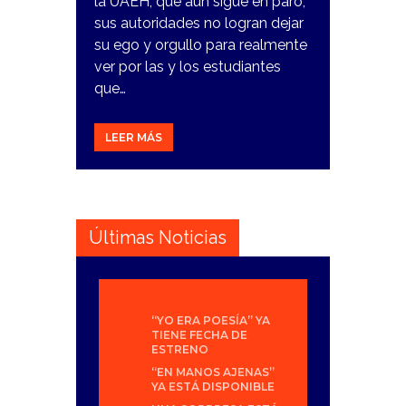
la UAEH, que aún sigue en paro,
sus autoridades no logran dejar
su ego y orgullo para realmente
ver por las y los estudiantes
que…
LEER MÁS
Últimas Noticias
“YO ERA POESÍA” YA
TIENE FECHA DE
ESTRENO
“EN MANOS AJENAS”
YA ESTÁ DISPONIBLE