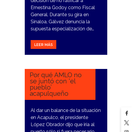
decisión de no ratificar a
Ernestina Godoy como Fiscal
General. Durante su gira en
Sinaloa, Gálvez denuncia la
supuesta especialización de…
LEER MÁS
15
NOVIEMBRE,
2023
Por qué AMLO no
se juntó con ‘el
pueblo’
acapulqueño
Al dar un balance de la situación
en Acapulco, el presidente
López Obrador dijo que iría al
puerto sólo si fuera necesario.