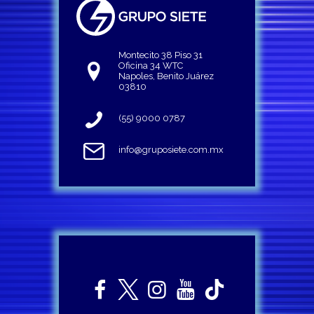
Montecito 38 Piso 31
Oficina 34 WTC
Napoles, Benito Juárez
03810
(55) 9000 0787
info@gruposiete.com.mx