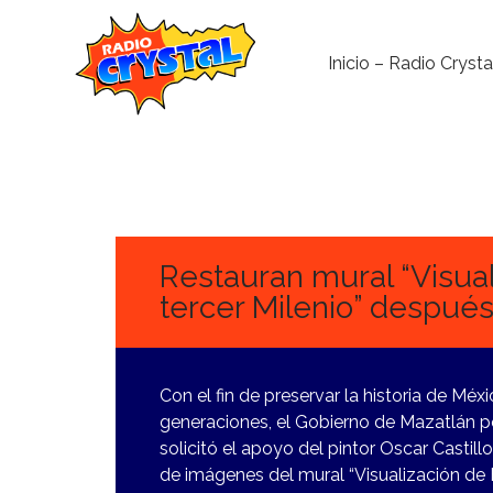
Inicio – Radio Crysta
6
FEBRERO,
2024
Restauran mural “Visual
tercer Milenio” despué
Con el fin de preservar la historia de Mé
generaciones, el Gobierno de Mazatlán p
solicitó el apoyo del pintor Oscar Castill
de imágenes del mural “Visualización de H