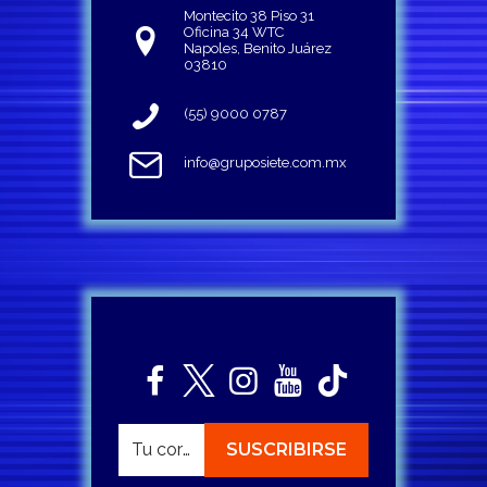
Montecito 38 Piso 31
Oficina 34 WTC
Napoles, Benito Juárez
03810
(55) 9000 0787
info@gruposiete.com.mx