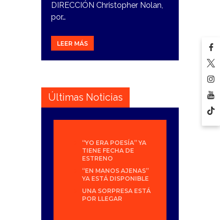
DIRECCIÓN Christopher Nolan,
por…
LEER MÁS
Últimas Noticias
“YO ERA POESÍA” YA
TIENE FECHA DE
ESTRENO
“EN MANOS AJENAS”
YA ESTÁ DISPONIBLE
UNA SORPRESA ESTÁ
POR LLEGAR