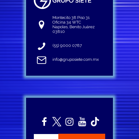
Montecito 38 Piso 31
Oficina 34 WTC
Napoles, Benito Juárez
03810
(55) 9000 0787
info@gruposiete.com.mx