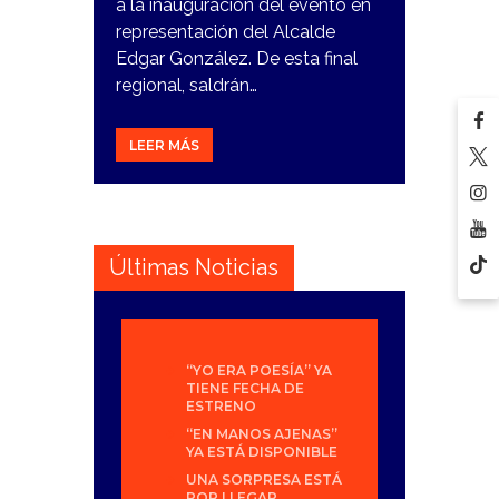
a la inauguración del evento en
representación del Alcalde
Edgar González. De esta final
regional, saldrán…
LEER MÁS
Últimas Noticias
“YO ERA POESÍA” YA
TIENE FECHA DE
ESTRENO
“EN MANOS AJENAS”
YA ESTÁ DISPONIBLE
UNA SORPRESA ESTÁ
POR LLEGAR